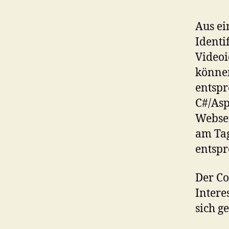
Aus e
Identi
Videoi
können
entspr
C#/Asp
Webser
am Tag
entspr
Der Co
Intere
sich g