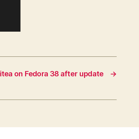
gitea on Fedora 38 after update
→