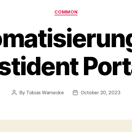
Categories
COMMON
matisierun
stident Port
By
Tobias Warnecke
October 20, 2023
Post
Post
author
date