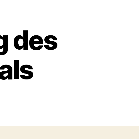
g des
als