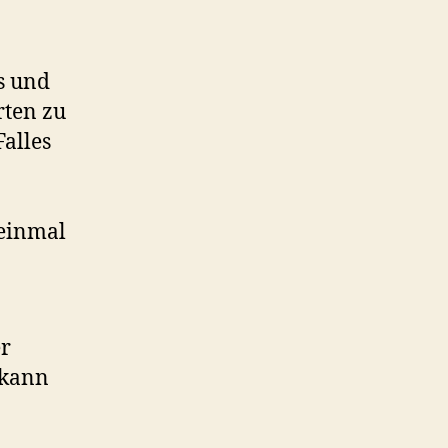
s und
rten zu
alles
 einmal
er
 kann