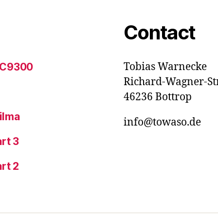
Contact
Tobias Warnecke
t C9300
Richard-Wagner-Str
46236 Bottrop
Wilma
info@towaso.de
rt 3
rt 2